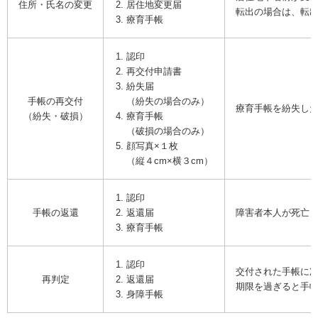
住所・氏名の変更
居住地変更届
転出の場合は、転
療育手帳
認印
再交付申請書
紛失届
手帳の再交付
（紛失の場合のみ）
療育手帳を紛失し
（紛失・破損）
療育手帳
（破損の場合のみ）
顔写真×１枚
（縦４cm×横３cm）
認印
手帳の返還
返還届
障害者本人が死亡
療育手帳
認印
交付された手帳に
再判定
返還届
期限を過ぎると手
身障手帳