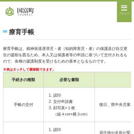
メニュー
療育手帳
療育手帳は、精神発達遅滞児・者（知的障害児・者）の保護及び自立更
生の援助を図るため、本人又は保護者等の申請に基づいて交付されるも
ので、各種の援護制度を受けるための基本となるものです。
手続きの種類
必要な書類
認印
交付申請書
手帳の交付
後日、県中央児童
顔写真×１枚
（縦４cm×横３cm）
認印
居住地や名前が変