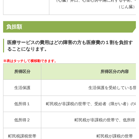
（心臓）弁口、心室心房中隔に対する手術、ペ
（じん臓）
負担額
医療サービスの費用はどの障害の方も医療費の１割を負担す
ることになります。
所得区分
所得区分の内容
生活保護
生活保護を受給している世
低所得１
町民税が非課税の世帯で、受給者（障がい者）の収
低所得２
町民税が非課税の世帯で、低所得１
町民税課税世帯
町民税が課税の世帯