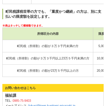
町民税課税世帯の方でも、「重度かつ継続」の方は、別に支
払いの限度額を設定します。
所得区分の内容
限度
町民税（所得割）の額が３万３千円未満の方
5,00
町民税（所得割）の額が３万３千円以上23万５千円未満の方
10,00
町民税（所得割）の額が23万５千円以上の方
20,00
お問い合わせはこちら
福祉課
TEL:
0985-75-9403
メールアドレス:
fukusi@town.kunitomi.miyazaki.jp