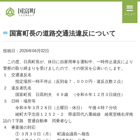
メニュー
国富町長の道路交通法違反について
投稿日：2026年04月02日
この度、日髙町長が、休日に自家用車を運転中、一時停止違反により
警察の取り締まりを受けましたので、その状況を公表いたします。
１ 交通違反名
指定場所一時不停止（反則金７，０００円・違反点数２点）
２ 違反者氏名
国富町長 日髙利夫 ６９歳 （令和６年１２月３日就任）
３ 日時・場所等
令和８年３月２８日（土曜日・休日） 午後４時７分頃
綾町大字北俣１２５２－２ 県道田代八重綾線 綾尾堂橋右岸南
詰のＴ字路 普通自動車 同乗者なし
４ 事案後の対応
① ３月３０日（月） 町議会議長へ報告