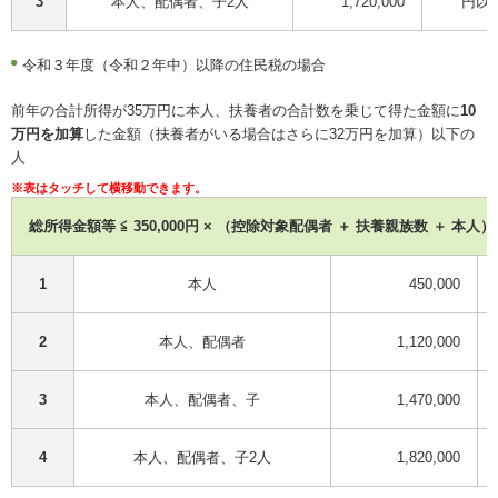
3
本人、配偶者、子2人
1,720,000
円以
令和３年度（令和２年中）以降の住民税の場合
前年の合計所得が35万円に本人、扶養者の合計数を乗じて得た金額に
10
万円を加算
した金額（扶養者がいる場合はさらに32万円を加算）以下の
人
総所得金額等 ≦ 350,000円 × （控除対象配偶者 ＋ 扶養親族数 ＋ 本人）＋10
1
本人
450,000
2
本人、配偶者
1,120,000
3
本人、配偶者、子
1,470,000
4
本人、配偶者、子2人
1,820,000