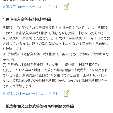
※国税庁のホームページはこちらです。
4.住宅借入金等特別税額控除
所得税にて住宅借入れ金等特別控除の適用を受けていて、かつ、所得税
において住宅借入金等特別控除可能額を全額控除出来なかった方のう
ち、平成18年末までに入居または、平成21年から平成31年6月30日までに
入居している方は、以下の(1)と(2)のいずれか少ない金額を町・県民税よ
り控除します。
(1) 所得税の住宅借入金等、特別控除可能額のうち、所得税で控除出来な
かった額
(2) 所得税の課税総所得金額に5％を乗じて得た額（上限97,500円）
ただし、平成26年4月以降に入居かつ取得価格に消費税率8％が適用され
ている場合、課税総所得金額に7％を乗じて得た金額（上限136,500円）
なお、控除額の5分の3を町民税所得割から、5分の2を県民税所得割から
それぞれ控除します。
※国税庁のホームページはこちらです。
配当割額又は株式等譲渡所得割額の控除