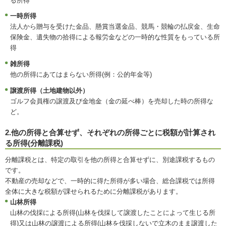
る所得
一時所得
法人から贈与を受けた金品、懸賞当選金品、競馬・競輪の払戻金、生命
保険金、遺失物の拾得による報労金などの一時的な性質をもっている所
得
雑所得
他の所得にあてはまらない所得(例：公的年金等)
譲渡所得（土地建物以外）
ゴルフ会員権の譲渡及び金地金（金の延べ棒）を売却した時の所得な
ど。
2.他の所得と合算せず、それぞれの所得ごとに税額が計算され
る所得(分離課税)
分離課税とは、特定の取引を他の所得と合算せずに、別途課税するもの
です。
不動産の売却などで、一時的に得た所得が多い場合、総合課税では所得
全体に大きな税額が課せられるために分離課税があります。
山林所得
山林の伐採による所得(山林を伐採して譲渡したことによって生じる所
得)又は山林の譲渡による所得(山林を伐採しないで立木のまま譲渡した