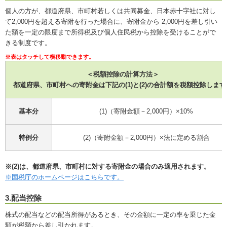
個人の方が、都道府県、市町村若しくは共同募金、日本赤十字社に対し
て2,000円を超える寄附を行った場合に、寄附金から 2,000円を差し引い
た額を一定の限度まで所得税及び個人住民税から控除を受けることがで
きる制度です。
＜税額控除の計算方法＞
都道府県、市町村への寄附金は下記の(1)と(2)の合計額を税額控除します
基本分
(1)（寄附金額－2,000円）×10%
特例分
(2)（寄附金額－2,000円）×法に定める割合
※(2)は、都道府県、市町村に対する寄附金の場合のみ適用されます。
※国税庁のホームページはこちらです。
3.配当控除
株式の配当などの配当所得があるとき、その金額に一定の率を乗じた金
額が税額から差し引かれます。