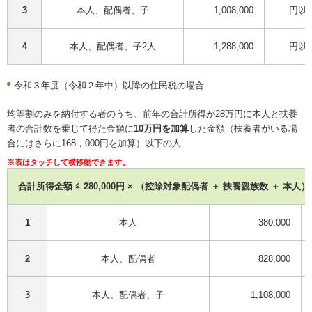
3
本人、配偶者、子
1,008,000
円以
4
本人、配偶者、子2人
1,288,000
円以
令和３年度（令和２年中）以降の住民税の場合
均等割のみを納付する者のうち、前年の合計所得が28万円に本人と扶養
者の合計数を乗じて得た金額に
10万円を加算
した金額（扶養者がいる場
合にはさらに168，000円を加算）以下の人
合計所得金額 ≦ 280,000円 × （控除対象配偶者 ＋ 扶養親族数 ＋ 本人）＋ 10
1
本人
380,000
2
本人、配偶者
828,000
3
本人、配偶者、子
1,108,000