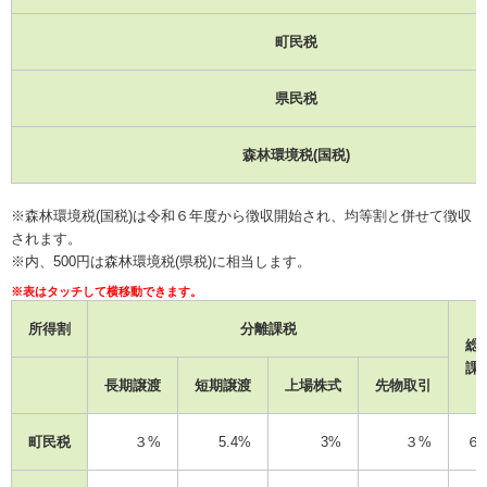
町民税
県民税
森林環境税(国税)
※森林環境税(国税)は令和６年度から徴収開始され、均等割と併せて徴収
されます。
※内、500円は森林環境税(県税)に相当します。
所得割
分離課税
総
課
長期譲渡
短期譲渡
上場株式
先物取引
町民税
３%
5.4%
3%
３%
６