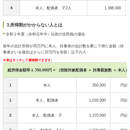
4
本人、配偶者、子2人
1,388,000
3.所得割がかからない人とは
令和２年度（令和元年中）以前の住民税の場合
前年の合計所得が35万円に本人、扶養者の合計数を乗じて得た金額（扶
養者がいる場合はさらに32万円を加算）以下の人
総所得金額等 ≦ 350,000円 × （控除対象配偶者 ＋ 扶養親族数 ＋ 本人） ＋
1
本人
350,000
円以
1
本人、配偶者
1,020,000
円以
2
本人、配偶者、子
1,370,000
円以