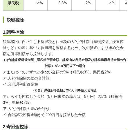
県民税
２%
3.6%
2%
２%
４
税額控除
1.調整控除
税源移譲に伴い生じる所得税と住民税の人的控除額（基礎控除、扶養控
除など）の差に基づく負担増を調整するため、次の算式により求めた金
額を所得割額から控除します。
(1)合計課税所得金額（課税総所得金額、課税山林所得金額及び課税退職所得金額の合
計額）が200万円以下の場合
アまたはイのいずれか少ない金額の5%（町民税3%、県民税2%）
ア.人的控除額の差の合計額
イ.合計課税所得金額
(2)合計課税所得金額が200万円を超える場合
アからイを控除した金額（5万円未満の場合は、5万円）の5%（町民税
3%、県民税2%）
ア.人的控除額の差の合計額
イ.合計課税所得金額から200万円を控除した金額
2.寄附金控除