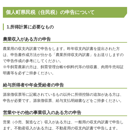
個人町県民税（住民税）の申告について
1.所得計算に必要なもの
農業収入がある方の申告
農業用の収支内訳書で申告をします。昨年収支内訳書を提出された方
は、申告書作成方法が分かる「農業所得収支内訳書」をお送りしますの
で申告作成の参考にしてください。
※牛飼育農家の方は、飼育管理台帳や飼料代等の領収書、肉用牛売却証
明書等を必ずご持参ください。
給与所得者や年金受給者の申告
源泉徴収票等に記載されているもの以外に所得控除の追加がある方は、
申告が必要です。源泉徴収票、給与支払明細書などをご持参ください。
営業やその他の事業収入のある方の申告
営業（小売、製造など）収入がある方は、一般用の収支内訳書で申告し
ます。不動産収入がある方は、不動産用の収支内訳書で申告します。