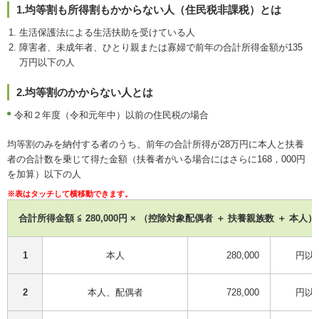
1.均等割も所得割もかからない人（住民税非課税）とは
生活保護法による生活扶助を受けている人
障害者、未成年者、ひとり親または寡婦で前年の合計所得金額が135
万円以下の人
2.均等割のかからない人とは
令和２年度（令和元年中）以前の住民税の場合
均等割のみを納付する者のうち、前年の合計所得が28万円に本人と扶養
者の合計数を乗じて得た金額（扶養者がいる場合にはさらに168，000円
を加算）以下の人
合計所得金額 ≦ 280,000円 × （控除対象配偶者 ＋ 扶養親族数 ＋ 本人） ＋
1
本人
280,000
円以
2
本人、配偶者
728,000
円以