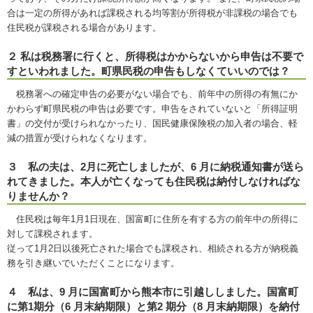
合は一定の所得があれば課税される均等割が所得税が非課税の場合でも
住民税が課税される場合があります。
２ 私は税務署に行くと、所得税はかからないから申告は不要で
すといわれました。町県民税の申告もしなくていいのでは？
税務署への確定申告の必要がない場合でも、前年中の所得の有無にか
かわらず町県民税の申告は必要です。申告をされていないと「所得証明
書」の交付が受けられなかったり、国民健康保険税の加入者の場合、軽
減の措置が受けられなくなります。
３ 私の夫は、2月に死亡しましたが、6 月に納税通知書が送ら
れてきました。本人が亡くなっても住民税は納付しなければな
りませんか？
住民税は毎年1月1日現在、国富町に住所を有する方の前年中の所得に
対して課税されます。
従って1月2日以後死亡された場合でも課税され、相続される方が納税義
務を引き継いでいただくことになります。
４ 私は、9 月に国富町から熊本市に引越ししました。国富町
に第1期分（6 月末納期限）と第2 期分（8 月末納期限）を納付