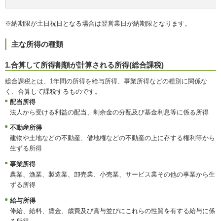
※納期限が土日祝日となる場合は翌営業日が納期限となります。
主な所得の種類
1.合算して所得割額が計算される所得(総合課税)
総合課税とは、1年間の所得を給与所得、事業所得などの種別に関係な
く、合算して課税するものです。
配当所得
法人から受ける利益の配当、剰余金の分配及び基金利息等に係る所得
不動産所得
建物や土地などの不動産、借地権などの不動産の上に存する権利等から
生ずる所得
事業所得
農業、漁業、製造業、卸売業、小売業、サービス業その他の事業から生
ずる所得
給与所得
俸給、給料、賃金、歳費及び賞与並びにこれらの性質を有する給与に係