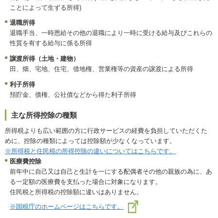
ことによって生ずる所得)
退職所得
退職手当、一時恩給その他の退職により一時に受ける給与及びこれらの
性質を有する給与に係る所得
譲渡所得（土地・建物）
田、畑、宅地、住宅、借地権、営業権等の資産の譲渡による所得
利子所得
預貯金、債権、公社債などから得た利子所得
主な所得控除の種類
所得税よりも広い範囲の方に行政サービスの経費を負担していただくた
めに、控除の種類によっては控除額が少なくなっています。
※所得税と住民税の所得控除の違いについてはこちらです。
医療費控除
前年中に自己又は自己と生計を一にする配偶者その他の親族の為に、あ
る一定額の医療費を支払った場合に対象になります。
住民税と所得税の控除額に違いはありません。
※国税庁のホームページはこちらです。