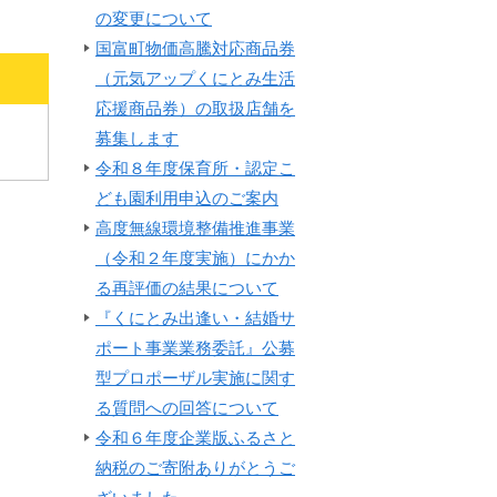
の変更について
国富町物価高騰対応商品券
（元気アップくにとみ生活
応援商品券）の取扱店舗を
募集します
令和８年度保育所・認定こ
ども園利用申込のご案内
高度無線環境整備推進事業
（令和２年度実施）にかか
る再評価の結果について
『くにとみ出逢い・結婚サ
ポート事業業務委託』公募
型プロポーザル実施に関す
る質問への回答について
令和６年度企業版ふるさと
納税のご寄附ありがとうご