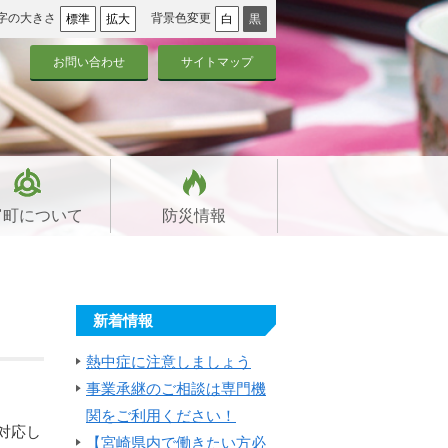
字の大きさ
背景色変更
標準
拡大
白
黒
お問い合わせ
サイトマップ
富町について
防災情報
新着情報
熱中症に注意しましょう
事業承継のご相談は専門機
関をご利用ください！
対応し
【宮崎県内で働きたい方必