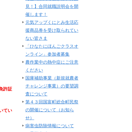
見！】合同就職説明会を開
催します！
元気アップくにとみ生活応
援商品券を受け取られてい
ない皆さま
「ひなたにほんごクラスオ
ンライン」参加者募集
農作業中の熱中症にご注意
ください
国庫補助事業（新規就農者
チャレンジ事業）の要望調
免許証
査について
第４３回国富町総合町民祭
の開催について（お知ら
いてい
せ）
病害虫防除情報について