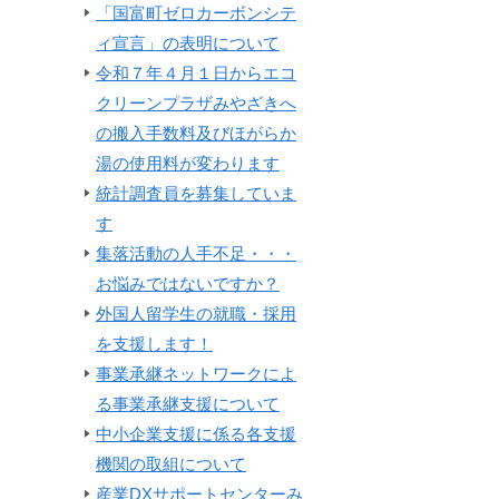
「国富町ゼロカーボンシテ
ィ宣言」の表明について
令和７年４月１日からエコ
クリーンプラザみやざきへ
の搬入手数料及びほがらか
湯の使用料が変わります
統計調査員を募集していま
す
集落活動の人手不足・・・
お悩みではないですか？
外国人留学生の就職・採用
を支援します！
事業承継ネットワークによ
る事業承継支援について
中小企業支援に係る各支援
機関の取組について
産業DXサポートセンターみ