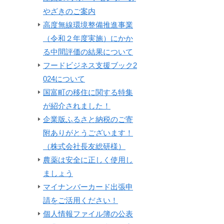
やざきのご案内
高度無線環境整備推進事業
（令和２年度実施）にかか
る中間評価の結果について
フードビジネス支援ブック2
024について
国富町の移住に関する特集
が紹介されました！
企業版ふるさと納税のご寄
附ありがとうございます！
（株式会社長友総研様）
農薬は安全に正しく使用し
ましょう
マイナンバーカード出張申
請をご活用ください！
個人情報ファイル簿の公表