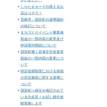
ざいました。
しらたまカードの使えるお
店はコチラ！
宮崎市－国富町の連携協約
の改訂について
まちづくりイベント事業補
助金の一部内容の変更及び
申請受付開始について
国富町働く若者定住促進奨
励金の一部内容の変更につ
いて
特定技能制度における地域
の共生施策に関する連携に
ついて
国富町へ移住を検討されて
いる方必見！お試し移住体
験実施します