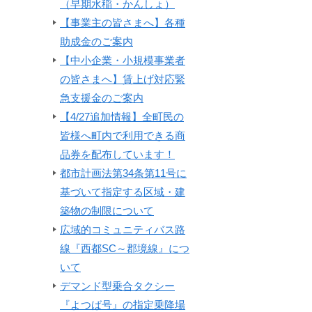
（早期水稲・かんしょ）
【事業主の皆さまへ】各種
助成金のご案内
【中小企業・小規模事業者
の皆さまへ】賃上げ対応緊
急支援金のご案内
【4/27追加情報】全町民の
皆様へ町内で利用できる商
品券を配布しています！
都市計画法第34条第11号に
基づいて指定する区域・建
築物の制限について
広域的コミュニティバス路
線『西都SC～郡境線』につ
いて
デマンド型乗合タクシー
『よつば号』の指定乗降場