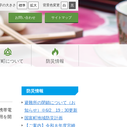
字の大きさ
背景色変更
標準
拡大
白
黒
お問い合わせ
サイトマップ
富町について
防災情報
防災情報
避難所の閉鎖について（お
携帯電
知らせ）※6/2 19：30更新
用を開
国富町地域防災計画
【ご案内】令和８年度宮崎