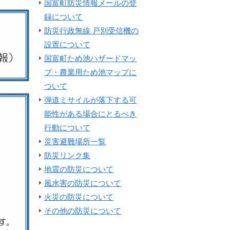
国富町防災情報メールの登
録について
防災行政無線 戸別受信機の
設置について
国富町ため池ハザードマッ
プ・農業用ため池マップに
ついて
弾道ミサイルが落下する可
能性がある場合にとるべき
行動について
災害避難場所一覧
防災リンク集
地震の防災について
風水害の防災について
火災の防災について
その他の防災について