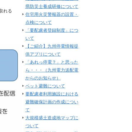
県防災士養成研修について
取れる
住宅用火災警報器の設置・
点検について
「要配慮者登録制度」につ
いて
【ご紹介】九州停電情報提
供アプリについて
「あれっ停電？」と思った
ら・・・（九州電力送配電
からのお知らせ）
ペット避難について
要配慮者利用施設における
避難確保計画の作成につい
て
大規模盛土造成地マップに
ついて