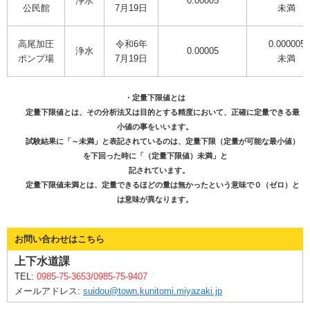
浄水
0.00005
公民館
7月19日
未満
高尾加圧
令和6年
0.000005
浄水
0.00005
ポンプ場
7月19日
未満
・定量下限値とは
定量下限値とは、その分析法又は目的とする精度において、正確に定量できる最
小値の事をいいます。
試験結果に「～未満」と表記されているのは、定量下限（定量が可能な最小値）
を下回った時に「（定量下限値）未満」と
記されています。
定量下限値未満とは、定量できるほどの量は無かったという意味で０（ゼロ）と
は意味が異なります。
お問い合わせはこちら
上下水道課
TEL:
0985-75-3653/0985-75-9407
メールアドレス:
suidou@town.kunitomi.miyazaki.jp