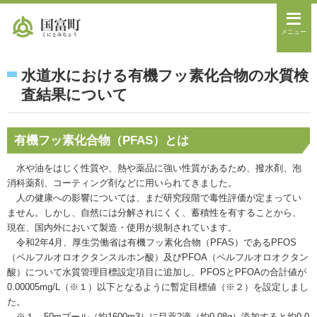
メニュー
水道水における有機フッ素化合物の水質検
査結果について
有機フッ素化合物（PFAS）とは
水や油をはじく性質や、熱や薬品に強い性質があるため、撥水剤、泡
消科薬剤、コーティング剤などに用いられてきました。
人の健康への影響については、まだ研究段階で毒性評価が定まってい
ません。しかし、自然には分解されにくく、蓄積性を有することから、
現在、国内外において製造・使用が規制されています。
令和2年4月、厚生労働省は有機フッ素化合物（PFAS）であるPFOS
（ペルフルオロオクタンスルホン酸）及びPFOA（ペルフルオロオクタン
酸）について水質管理目標設定項目に追加し、PFOSとPFOAの合計値が
0.00005mg/L（※１）以下となるように暫定目標値（※２）を設定しまし
た。
※１ 50mプール（約1600m3）に目薬2滴（約0.08g）添加すると約0.0