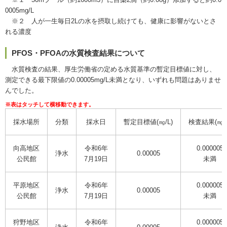
0005mg/L
※２ 人が一生毎日2Lの水を摂取し続けても、健康に影響がないとさ
れる濃度
PFOS・PFOAの水質検査結果について
水質検査の結果、厚生労働省の定める水質基準の暫定目標値に対し、
測定できる最下限値の0.00005mg/L未満となり、いずれも問題はありませ
んでした。
採水場所
分類
採水日
暫定目標値
(㎎/L)
検査結果(㎎/L
向高地区
令和6年
0.000005
浄水
0.00005
公民館
7月19日
未満
平原地区
令和6年
0.000005
浄水
0.00005
公民館
7月19日
未満
狩野地区
令和6年
0.000005