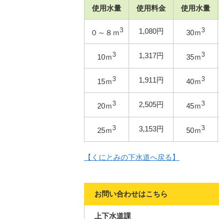
使用水量
使用料金
使用水量
3
1,080円
3
０～８ｍ
30ｍ
3
1,317円
3
10ｍ
35ｍ
3
1,911円
3
15ｍ
40ｍ
3
2,505円
3
20ｍ
45ｍ
3
3,153円
3
25ｍ
50ｍ
【くにとみの下水道へ戻る】
お問い合わせはこちら
上下水道課