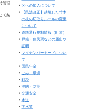
持管理
区への加入について
【民法改正】越境した竹木
じて納
の枝の切取りルールの変更
について
道路通行規制情報（町道）
戸籍・住民票などの届出や
証明
マイナンバーカードについ
て
国民年金
ごみ・環境
町税
消防・防災
交通安全
水道
下水道