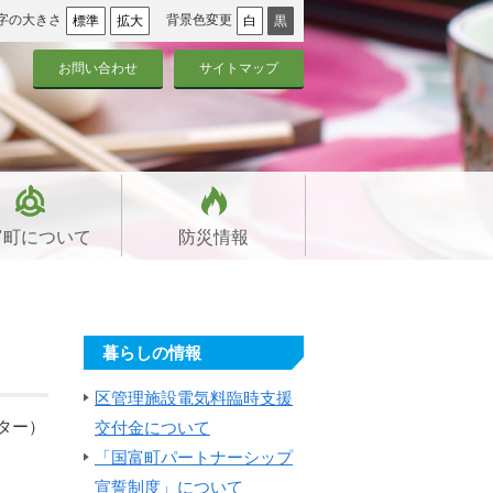
字の大きさ
背景色変更
標準
拡大
白
黒
お問い合わせ
サイトマップ
富町について
防災情報
暮らしの情報
区管理施設電気料臨時支援
ター）
交付金について
「国富町パートナーシップ
宣誓制度」について