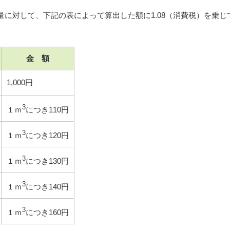
に対して、下記の表によって算出した額に1.08（消費税）を乗じ
金 額
1,000円
3
１ｍ
につき110円
3
１ｍ
につき120円
3
１ｍ
につき130円
3
１ｍ
につき140円
3
１ｍ
につき160円