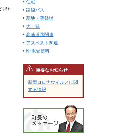
住宅
て得た
路線バス
墓地・葬祭場
犬・猫
高速道路関連
アスベスト関連
NHK受信料
重要なお知らせ
新型コロナウイルスに関
する情報