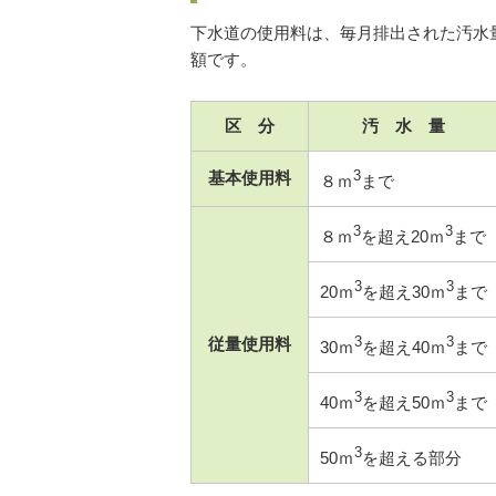
下水道の使用料は、毎月排出された汚水量
額です。
区 分
汚 水 量
基本使用料
3
８ｍ
まで
3
3
８ｍ
を超え20ｍ
まで
3
3
20ｍ
を超え30ｍ
まで
従量使用料
3
3
30ｍ
を超え40ｍ
まで
3
3
40ｍ
を超え50ｍ
まで
3
50ｍ
を超える部分