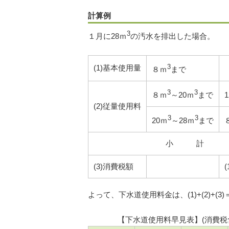
計算例
3
１月に28ｍ
の汚水を排出した場合。
(1)基本使用量
3
８ｍ
まで
3
3
８ｍ
～20ｍ
まで
(2)従量使用料
3
3
20ｍ
～28ｍ
まで
小 計
(3)消費税額
(
よって、下水道使用料金は、(1)+(2)+(3)
【下水道使用料早見表】(消費税