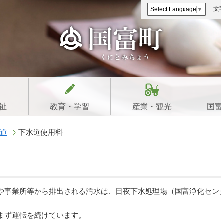
文
Select Language
▼
祉
教育・学習
産業・観光
国
道
下水道使用料
や事業所等から排出される汚水は、日夜下水処理場（国富浄化セン
まず運転を続けています。