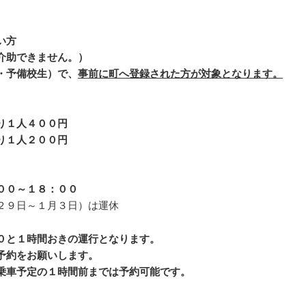
い方
介助できません。）
・予備校生）で、
事前に町へ登録
された方が対象
となります。
１人４００円
り１人２００円
００～１８：００
２９日～１月３日）は運休
０と１時間おきの運行となります。
予約をお願いします。
車予定の１時間前までは予約可
能です。