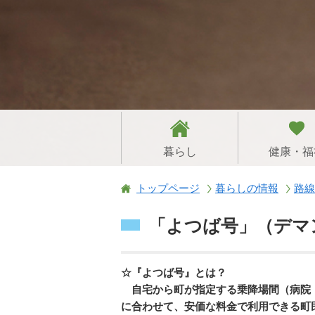
暮らし
健康・福
トップページ
暮らしの情報
路線
「よつば号」（デマ
☆『よつば号』とは？
自宅から町が指定する乗降場間（病院
に合わせて、安価な料金で利用できる町