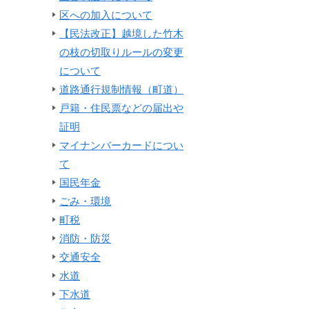
区への加入について
【民法改正】越境した竹木
の枝の切取りルールの変更
について
道路通行規制情報（町道）
戸籍・住民票などの届出や
証明
マイナンバーカードについ
て
国民年金
ごみ・環境
町税
消防・防災
交通安全
水道
下水道