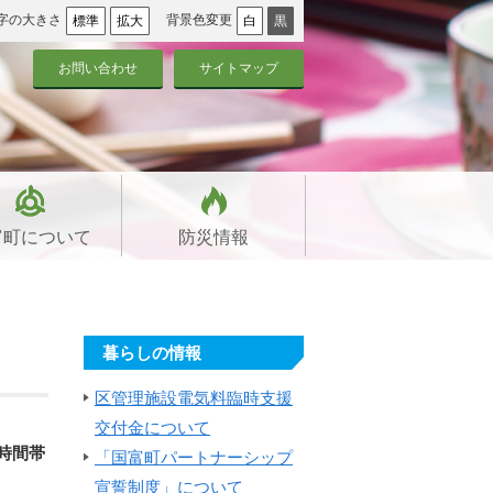
字の大きさ
背景色変更
標準
拡大
白
黒
お問い合わせ
サイトマップ
富町について
防災情報
暮らしの情報
区管理施設電気料臨時支援
交付金について
時間帯
「国富町パートナーシップ
宣誓制度」について