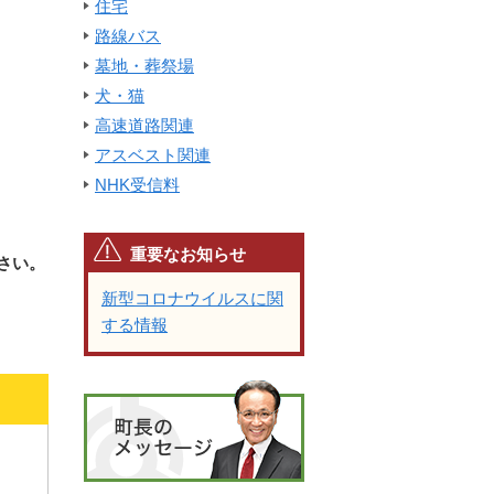
住宅
路線バス
墓地・葬祭場
犬・猫
高速道路関連
アスベスト関連
NHK受信料
重要なお知らせ
さい。
新型コロナウイルスに関
する情報