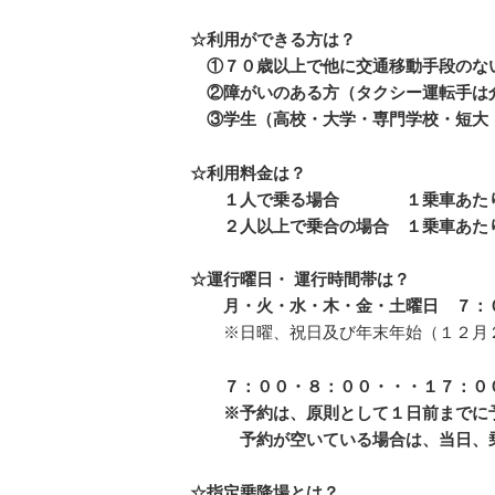
☆利用ができる方は？
①７０歳以上で他に交通移動手段のな
②障がいのある方（タクシー運転手は
③学生（高校・大学・専門学校・短大
☆利用料金は？
１人で乗る場合 １乗車あたり
２人以上で乗合の場合 １乗車あた
☆運行曜日・
運行時間帯は？
月・火・水・木・金・土曜日 ７：
※日曜、祝日及び年末年始（１２月
７：００・８：００・・・１７：０
※予約は、
原則として１日前までに
予約が空いている場合は、当日、乗
☆指定乗降場とは？