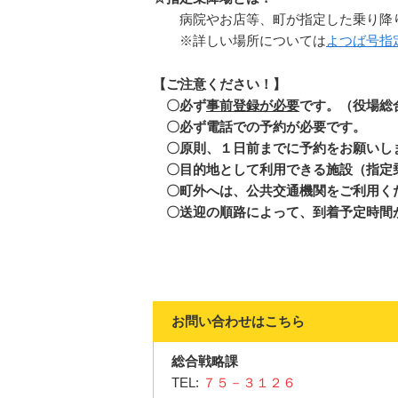
病院やお店等、町が指定した乗り降り
※詳しい場所については
よつば号指定
【ご注意ください！】
〇
必ず
事前登録が必要
です。
（役場総
〇必ず電話での予約が必要です。
〇
原則、１日前までに予約をお願いし
〇
目的地として利用できる施設（指定
〇
町外へは、公共交通機関をご利用く
〇
送迎の順路によって、到着予定時間
お問い合わせはこちら
総合戦略課
TEL:
７５－３１２６