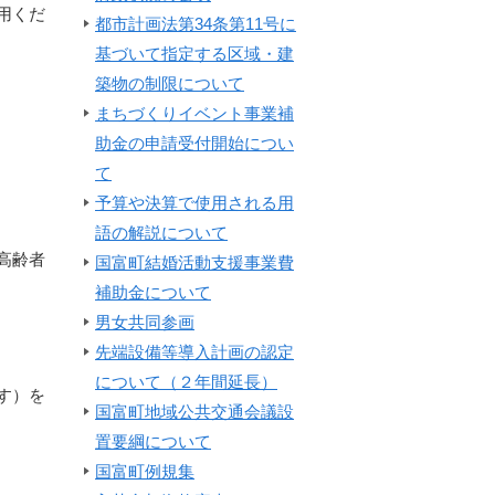
用くだ
都市計画法第34条第11号に
基づいて指定する区域・建
築物の制限について
まちづくりイベント事業補
助金の申請受付開始につい
て
予算や決算で使用される用
語の解説について
高齢者
国富町結婚活動支援事業費
補助金について
男女共同参画
先端設備等導入計画の認定
について（２年間延長）
す）を
国富町地域公共交通会議設
置要綱について
国富町例規集