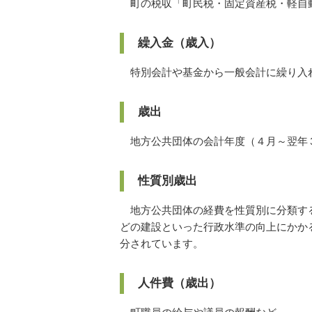
町の税収「町民税・固定資産税・軽自
繰入金（歳入）
特別会計や基金から一般会計に繰り入
歳出
地方公共団体の会計年度（４月～翌年
性質別歳出
地方公共団体の経費を性質別に分類する
どの建設といった行政水準の向上にかか
分されています。
人件費（歳出）