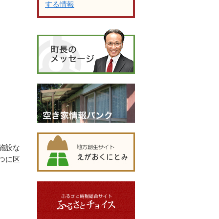
する情報
施設な
つに区