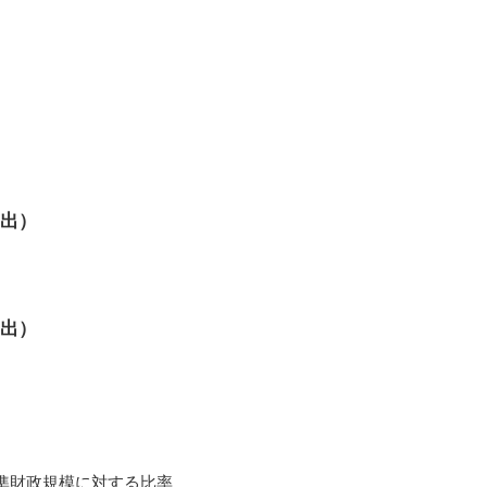
歳出）
歳出）
準財政規模に対する比率