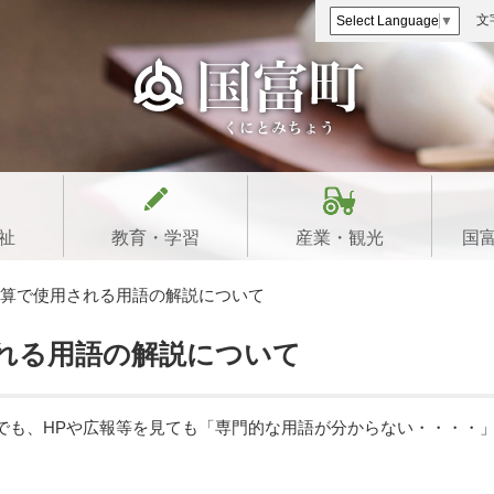
文
Select Language
▼
祉
教育・学習
産業・観光
国
算で使用される用語の解説について
れる用語の解説について
でも、HPや広報等を見ても「専門的な用語が分からない・・・・