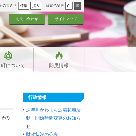
字の大きさ
背景色変更
標準
拡大
白
黒
お問い合わせ
サイトマップ
富町について
防災情報
行政情報
深年川かわまち広場花壇活
」その
動 開始時間変更のお知ら
せ
財政状況の公表