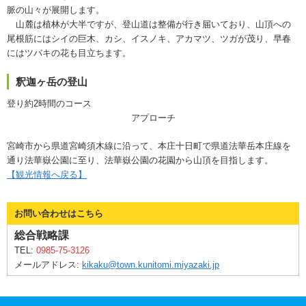
脈の山々が展開します。
山麓は植林が大半ですが、登山道は整備が行き届いており、山頂への
尾根筋にはシイの巨木、カシ、イスノキ、アカマツ、ツガが茂り、早春
にはツバキの花も目立ちます。
釈迦ヶ岳の登山
登り約2時間のコース
アプローチ
宮崎市から県道宮崎須木線に沿って、本庄十日町で県道法華岳本庄線を
通り法華嶽公園に至り、法華嶽公園の花園から山頂を目指します。
【観光情報へ戻る】
お問い合わせはこちら
総合戦略課
TEL:
0985-75-3126
メールアドレス:
kikaku@town.kunitomi.miyazaki.jp