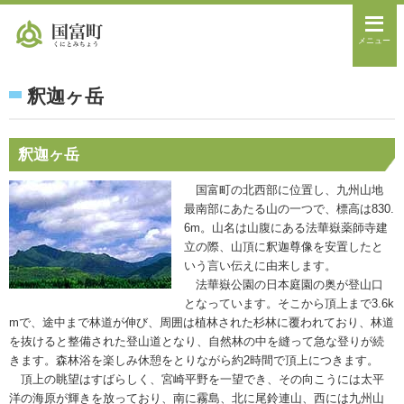
メニュー
釈迦ヶ岳
釈迦ヶ岳
国富町の北西部に位置し、九州山地
最南部にあたる山の一つで、標高は830.
6m。山名は山腹にある法華嶽薬師寺建
立の際、山頂に釈迦尊像を安置したと
いう言い伝えに由来します。
法華嶽公園の日本庭園の奥が登山口
となっています。そこから頂上まで3.6k
mで、途中まで林道が伸び、周囲は植林された杉林に覆われており、林道
を抜けると整備された登山道となり、自然林の中を縫って急な登りが続
きます。森林浴を楽しみ休憩をとりながら約2時間で頂上につきます。
頂上の眺望はすばらしく、宮崎平野を一望でき、その向こうには太平
洋の海原が輝きを放っており、南に霧島、北に尾鈴連山、西には九州山