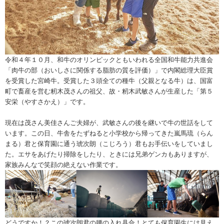
令和４年１０月、和牛のオリンピックともいわれる全国和牛能力共進会
「肉牛の部（おいしさに関係する脂肪の質を評価）」で内閣総理大臣賞
を受賞した宮崎牛。受賞した３頭全ての種牛（父親となる牛）は、国富
町で畜産を営む籾木茂さんの祖父、故・籾木武敏さんが生産した「第５
安栄（やすさかえ）」です。
現在は茂さん美佳さんご夫婦が、武敏さんの後を継いで牛の世話をして
います。この日、牛舎をたずねると小学校から帰ってきた嵐馬琉（らん
まる）君と保育園に通う琥次朗（こじろう）君もお手伝いをしていまし
た。エサをあげたり掃除をしたり、ときには兄弟ゲンカもありますが、
家族みんなで笑顔の絶えない作業です。
どうですか！？この琥次朗君の腰の入れ具合！とても保育園生には見え