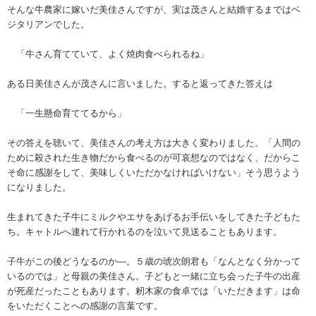
そんな牛農家に嫁いだ美佳さんですが、実は茂さんと結婚するまではベ
ジタリアンでした。
「牛さん育てていて、よく焼肉食べられるね」
ある日美佳さんが茂さんに言いました。すると返ってきた答えは
「一生懸命育ててるから」
その答えを聴いて、美佳さんの考え方は大きく変わりました。「人間の
ために殺された生き物だから食べるのが可哀想なのではなく、だからこ
そ命に感謝をして、美味しくいただかなければいけない」そう思うよう
になりました。
生まれてきた子牛にミルクやエサをあげるお手伝いをしてきた子どもた
ち。キャトルへ連れて行かれるのを泣いて見送ることもあります。
子牛がこの後どうなるのか―。５歳の琥次朗君も「なんとなく分かって
いるのでは」と母親の美佳さん。子どもと一緒に立ち会った子牛の出産
が死産だったこともあります。籾木家の食卓では「いただきます」は命
をいただくことへの感謝の言葉です。