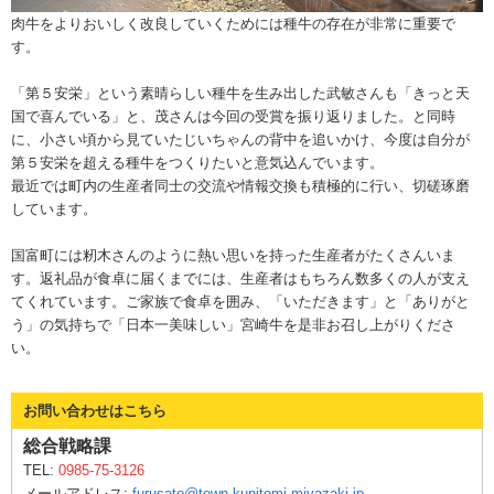
肉牛をよりおいしく改良していくためには種牛の存在が非常に重要で
す。
「第５安栄」という素晴らしい種牛を生み出した武敏さんも「きっと天
国で喜んでいる」と、茂さんは今回の受賞を振り返りました。と同時
に、小さい頃から見ていたじいちゃんの背中を追いかけ、今度は自分が
第５安栄を超える種牛をつくりたいと意気込んでいます。
最近では町内の生産者同士の交流や情報交換も積極的に行い、切磋琢磨
しています。
国富町には籾木さんのように熱い思いを持った生産者がたくさんいま
す。返礼品が食卓に届くまでには、生産者はもちろん数多くの人が支え
てくれています。ご家族で食卓を囲み、「いただきます」と「ありがと
う」の気持ちで「日本一美味しい」宮崎牛を是非お召し上がりくださ
い。
お問い合わせはこちら
総合戦略課
TEL:
0985-75-3126
メールアドレス:
furusato@town.kunitomi.miyazaki.jp