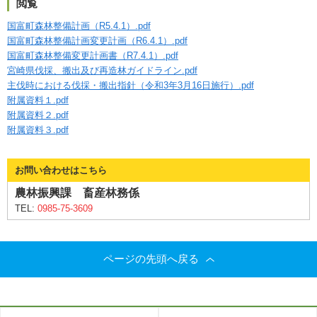
閲覧
国富町森林整備計画（R5.4.1）.pdf
国富町森林整備計画変更計画（R6.4.1）.pdf
国富町森林整備変更計画書（R7.4.1）.pdf
宮崎県伐採、搬出及び再造林ガイドライン.pdf
主伐時における伐採・搬出指針（令和3年3月16日施行）.pdf
附属資料１.pdf
附属資料２.pdf
附属資料３.pdf
お問い合わせはこちら
農林振興課 畜産林務係
TEL:
0985-75-3609
ページの先頭へ戻る