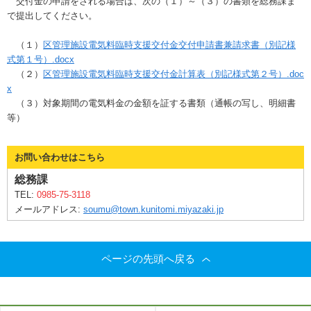
交付金の申請をされる場合は、次の（１）～（３）の書類を総務課ま
で提出してください。
（１）
区管理施設電気料臨時支援交付金交付申請書兼請求書（別記様
式第１号）.docx
（２）
区管理施設電気料臨時支援交付金計算表（別記様式第２号）.doc
x
（３）対象期間の電気料金の金額を証する書類（通帳の写し、明細書
等）
お問い合わせはこちら
総務課
TEL:
0985-75-3118
メールアドレス:
soumu@town.kunitomi.miyazaki.jp
ページの先頭へ戻る